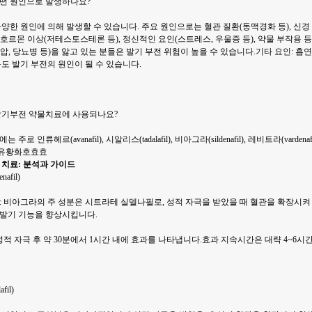
떤 원인으로 발생하나요?
양한 원인에 의해 발생할 수 있습니다. 주요 원인으로는 혈관 질환(동맥경화 등), 신경
, 호르몬 이상(저테스토스테론 등), 정신적인 요인(스트레스, 우울증 등), 약물 부작용 
, 당뇨병 등)을 앓고 있는 분들은 발기 부전 위험이 높을 수 있습니다.기타 요인: 흡연,
도 발기 부전의 원인이 될 수 있습니다.
발기부전 약물치료에 사용되나요?
로 인류헤르(avanafil), 시알리스(tadalafil), 비아그라(sildenafil), 레비트라(vardena
 유황화호효효
 치료: 분석과 가이드
afil)
: 비아그라의 주 성분은 시트라테 실델나필로, 성적 자극을 받았을 때 혈관을 확장시켜
발기 기능을 향상시킵니다.
성적 자극 후 약 30분에서 1시간 내에 효과를 나타냅니다.효과 지속시간은 대략 4~6시
fil)