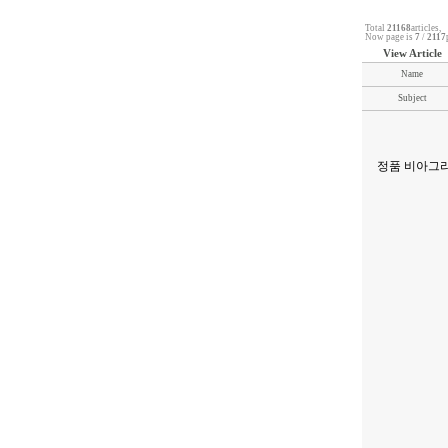
Total
21168
articles,
Now page is
7
/
2117
View Article
Name
Subject
정품 비아그라