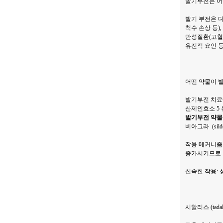
발기부전은 어
발기 부전은 다
척수 손상 등)
만성질환(고혈압
유전적 요인 등
어떤 약물이 
발기부전 치료에는 주
산제인효소 5
발기부전 약물
비아그라 (silden
작용 메커니즘
증가시키므로 
신속한 작용: 
시알리스 (tadala